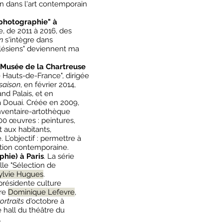
en dans l'art contemporain
 photographie" à
, de 2011 à 2016, des
n
s'intègre dans
Arlésiens" deviennent ma
Musée de la Chartreuse
ue Hauts-de-France", dirigée
-saison
, en février 2014,
and Palais, et en
 Douai. Créée en 2009,
inventaire-artothèque
00 œuvres : peintures,
t aux habitants,
L’objectif : permettre à
éation contemporaine.
hie) à Paris
. La série
lle "Sélection de
ylvie Hugues
.
e-présidente culture
ure
Dominique Lefevre
,
ortraits
d'octobre à
 hall du théâtre du
.