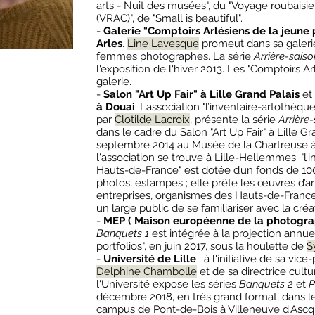
arts - Nuit des musées", du "Voyage roubaisi
(VRAC)", de "Small is beautiful".
-
Galerie "Comptoirs Arlésiens de la jeune
Arles
.
Line Lavesque
promeut dans sa galerie
femmes photographes. La série
Arrière-saiso
l'exposition de l'hiver 2013. Les "Comptoirs 
galerie.
-
Salon "Art Up Fair" à Lille Grand Palais
et
à Douai
. L’association "l’inventaire-artothèq
par
Clotilde Lacroix
, présente la série
Arrière
dans le cadre du Salon "Art Up Fair" à Lille Gr
septembre 2014 au Musée de la Chartreuse à
l'association se trouve à Lille-Hellemmes. "l’
Hauts-de-France" est dotée d’un fonds de 10
photos, estampes ; elle prête les œuvres d’ar
entreprises, organismes des Hauts-de-France. 
un large public de se familiariser avec la cr
-
MEP ( Maison européenne de la photograp
Banquets 1
est intégrée à la projection annue
portfolios", en juin 2017, sous la houlette de
S
-
Université de Lille
: à l'initiative de sa vic
Delphine Chambolle
et de sa directrice cult
l'Université expose les séries
Banquets 2
et
P
décembre 2018, en très grand format, dans le
campus de Pont-de-Bois à Villeneuve d'Ascq