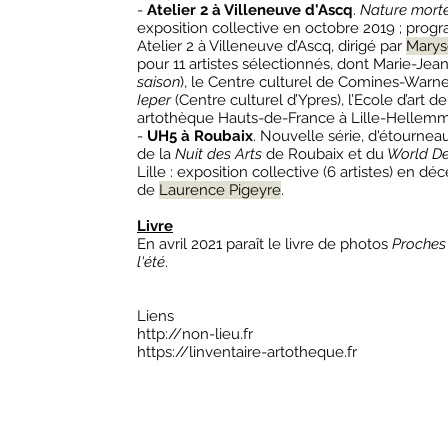
-
Atelier 2 à Villeneuve d'Ascq
.
Nature mort
exposition collective en octobre 2019 ; progr
Atelier 2 à Villeneuve d’Ascq, dirigé par
Marys
pour 11 artistes sélectionnés, dont Marie-Jean
saison
), le Centre culturel de Comines-Warne
Ieper
(Centre culturel d’Ypres), l’Ecole d’art de
artothèque Hauts-de-France à Lille-Hellemm
-
UH5 à Roubaix
. Nouvelle série, d'étournea
de la
Nuit des Arts
de Roubaix et du
World Des
Lille : exposition collective (6 artistes) en déc
de
Laurence Pigeyre
.
Livre
En avril 2021 paraît le livre de photos
Proches 
l'été
.
Liens
http://non-lieu.fr
https://linventaire-artotheque.fr