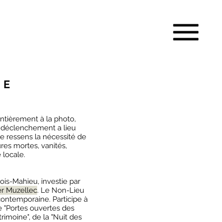
NE
ntièrement à la photo,
Le déclenchement a lieu
 je ressens la nécessité de
res mortes, vanités,
e locale.
vrois-Mahieu, investie par
er Muzellec
. Le Non-Lieu
 contemporaine. Participe à
de "Portes ouvertes des
trimoine", de la "Nuit des