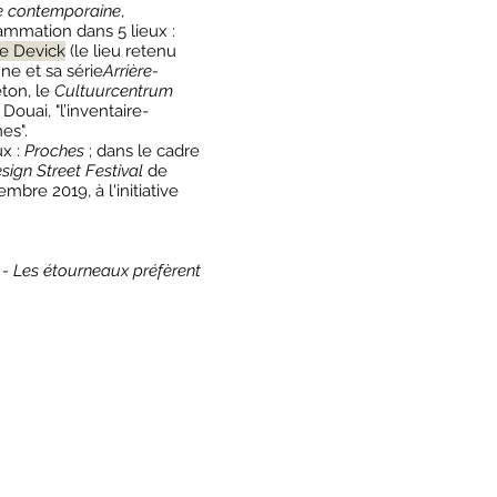
e contemporaine
,
ammation dans 5 lieux :
e Devick
(le lieu retenu
ne et sa série
Arrière-
ton, le
Cultuurcentrum
 Douai, "l’inventaire-
es".
ux :
Proches
; dans le cadre
ign Street Festival
de
embre 2019, à l'initiative
- Les étourneaux préfèrent